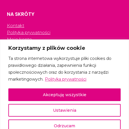
NA SKRÓTY
Kontakt
Polityka prywatności
Moje konto
Sklep
Korzystamy z plików cookie
Regulamin
Ta strona internetowa wykorzystuje pliki cookies do
prawidłowego działania, zapewnienia funkcji
społecznościowych oraz do korzystania z narzędzi
marketingowych.
Polityka prywatności
OBSERWUJ NAS
Akceptuję wszystkie
Ustawienia
© 2026 Spełniona Kobieta
Odrzucam