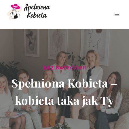
Przeskocz
do
treści
BEZ KATEGORII
Spełniona Kobieta –
kobieta taka jak Ty