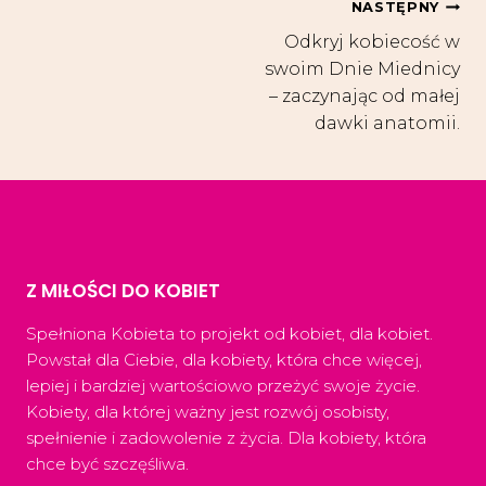
Nawigacja
NASTĘPNY
Odkryj kobiecość w
wpisu
swoim Dnie Miednicy
– zaczynając od małej
dawki anatomii.
Z MIŁOŚCI DO KOBIET
Spełniona Kobieta to projekt od kobiet, dla kobiet.
Powstał dla Ciebie, dla kobiety, która chce więcej,
lepiej i bardziej wartościowo przeżyć swoje życie.
Kobiety, dla której ważny jest rozwój osobisty,
spełnienie i zadowolenie z życia. Dla kobiety, która
chce być szczęśliwa.